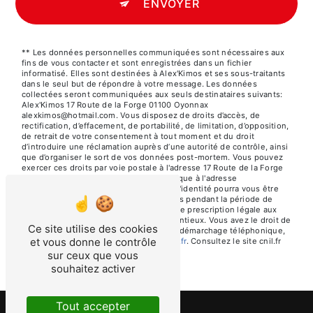
ENVOYER
** Les données personnelles communiquées sont nécessaires aux
fins de vous contacter et sont enregistrées dans un fichier
informatisé. Elles sont destinées à Alex'Kimos et ses sous-traitants
dans le seul but de répondre à votre message. Les données
collectées seront communiquées aux seuls destinataires suivants:
Alex'Kimos 17 Route de la Forge 01100 Oyonnax
alexkimos@hotmail.com. Vous disposez de droits d’accès, de
rectification, d’effacement, de portabilité, de limitation, d’opposition,
de retrait de votre consentement à tout moment et du droit
d’introduire une réclamation auprès d’une autorité de contrôle, ainsi
que d’organiser le sort de vos données post-mortem. Vous pouvez
exercer ces droits par voie postale à l'adresse 17 Route de la Forge
01100 Oyonnax ou par courrier électronique à l'adresse
alexkimos@hotmail.com. Un justificatif d'identité pourra vous être
demandé. Nous conservons vos données pendant la période de
prise de contact puis pendant la durée de prescription légale aux
fins probatoires et de gestion des contentieux. Vous avez le droit de
Ce site utilise des cookies
vous inscrire sur la liste d'opposition au démarchage téléphonique,
et vous donne le contrôle
disponible à cette adresse:
Bloctel.gouv.fr
. Consultez le site cnil.fr
pour plus d’informations sur vos droits.
sur ceux que vous
souhaitez activer
Tout accepter