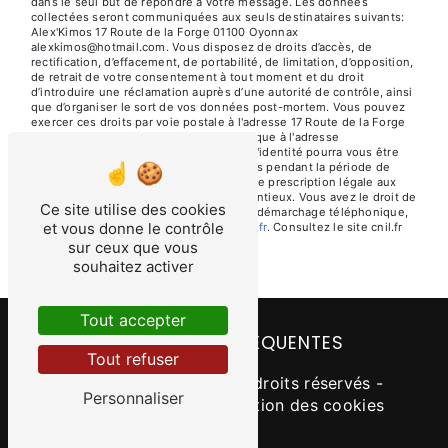
dans le seul but de répondre à votre message. Les données
collectées seront communiquées aux seuls destinataires suivants:
Alex'Kimos 17 Route de la Forge 01100 Oyonnax
alexkimos@hotmail.com. Vous disposez de droits d’accès, de
rectification, d’effacement, de portabilité, de limitation, d’opposition,
de retrait de votre consentement à tout moment et du droit
d’introduire une réclamation auprès d’une autorité de contrôle, ainsi
que d’organiser le sort de vos données post-mortem. Vous pouvez
exercer ces droits par voie postale à l'adresse 17 Route de la Forge
01100 Oyonnax ou par courrier électronique à l'adresse
alexkimos@hotmail.com. Un justificatif d'identité pourra vous être
demandé. Nous conservons vos données pendant la période de
prise de contact puis pendant la durée de prescription légale aux
fins probatoires et de gestion des contentieux. Vous avez le droit de
Ce site utilise des cookies
vous inscrire sur la liste d'opposition au démarchage téléphonique,
et vous donne le contrôle
disponible à cette adresse:
Bloctel.gouv.fr
. Consultez le site cnil.fr
pour plus d’informations sur vos droits.
sur ceux que vous
souhaitez activer
Tout accepter
RECHERCHES FRÉQUENTES
Tout refuser
©
Vistalid
- 2026 - Tous droits réservés -
Personnaliser
Mentions légales
-
Gestion des cookies